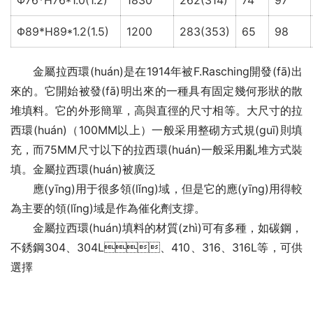
Φ76*H76*1.0(1.2)
1830
262(314)
74
97
Φ89*H89*1.2(1.5)
1200
283(353)
65
98
金屬拉西環(huán)是在1914年被F.Rasching開發(fā)出
來的。它開始被發(fā)明出來的一種具有固定幾何形狀的散
堆填料。它的外形簡單，高與直徑的尺寸相等。大尺寸的拉
西環(huán)（100MM以上）一般采用整砌方式規(guī)則填
充，而75MM尺寸以下的拉西環(huán)一般采用亂堆方式裝
填。金屬拉西環(huán)被廣泛
應(yīng)用于很多領(lǐng)域，但是它的應(yīng)用得較
為主要的領(lǐng)域是作為催化劑支撐。
金屬拉西環(huán)填料的材質(zhì)可有多種，如碳鋼，
不銹鋼304、304L、410、316、316L等，可供
選擇