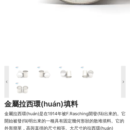
金屬拉西環(huán)填料
金屬拉西環(huán)是在1914年被F.Rasching開發(fā)出來的。它
開始被發(fā)明出來的一種具有固定幾何形狀的散堆填料。它的
外形簡單，高與直徑的尺寸相等。大尺寸的拉西環(huán)