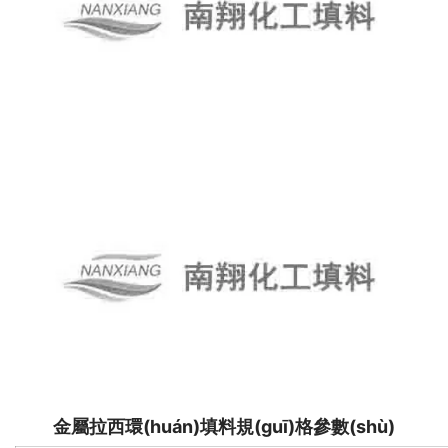
金屬拉西環(huán)填料規(guī)格參數(shù)