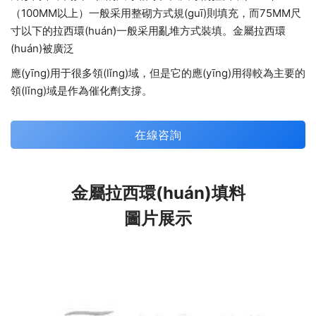
（100MM以上）一般采用整砌方式規(guī)則填充，而75MM尺
寸以下的拉西環(huán)一般采用亂堆方式裝填。金屬拉西環
(huán)被廣泛
應(yīng)用于很多領(lǐng)域，但是它的應(yīng)用得較為主要的
領(lǐng)域是作為催化劑支撐。
在線咨詢
金屬拉西環(huán)填料
圖片展示