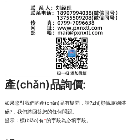
產(chǎn)品詢價:
如果您對我們的產(chǎn)品有疑問，請?zhí)顚懴旅娴谋
砀?，我們將回答您的任何問題。
提示：標(biāo)有
*
的字段為必填字段。