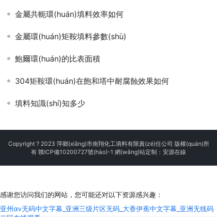
金屬共軛環(huán)填料效率如何
金屬環(huán)矩鞍填料參數(shù)
鮑爾環(huán)的比表面積
304矩鞍環(huán)在飽和塔中耐腐蝕效果如何
填料知識(shí)知多少
Copyright ? 2023 萍鄉(xiāng)市南翔化工填料有限責(zé)任公司 版權(quán)所
有
贛ICP備10200727號(hào)-1
網(wǎng)站定制：安源在線
感谢您访问我们的网站，您可能还对以下资源感兴趣：
亚州αⅴ无码中文字幕_亚洲三级片区无码_大香伊蕉中文字幕_亚洲无线码