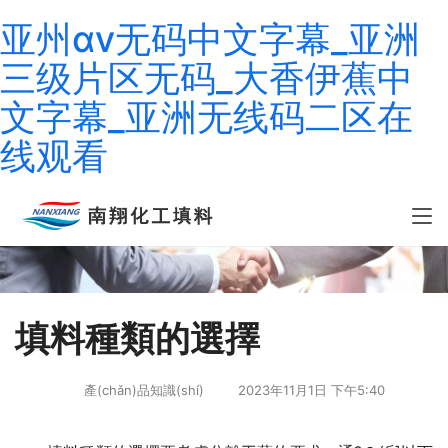
亚州αⅴ无码中文字幕_亚洲
三级片区无码_大香伊蕉中
文字幕_亚洲无线码二区在
线观看
填料種類的選擇
產(chǎn)品知識(shí)
2023年11月1日 下午5:40