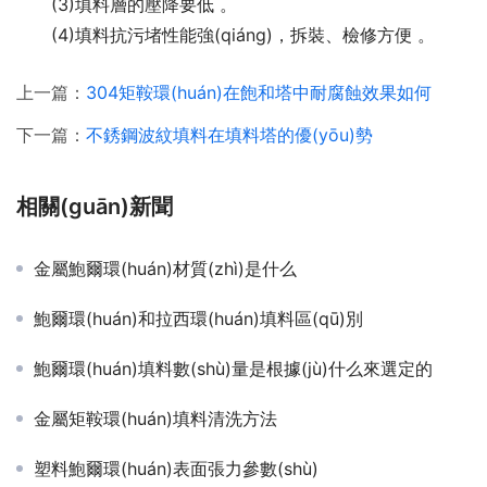
(3)填料層的壓降要低 。
(4)填料抗污堵性能強(qiáng)，拆裝、檢修方便 。
上一篇：
304矩鞍環(huán)在飽和塔中耐腐蝕效果如何
下一篇：
不銹鋼波紋填料在填料塔的優(yōu)勢
相關(guān)新聞
金屬鮑爾環(huán)材質(zhì)是什么
鮑爾環(huán)和拉西環(huán)填料區(qū)別
鮑爾環(huán)填料數(shù)量是根據(jù)什么來選定的
金屬矩鞍環(huán)填料清洗方法
塑料鮑爾環(huán)表面張力參數(shù)